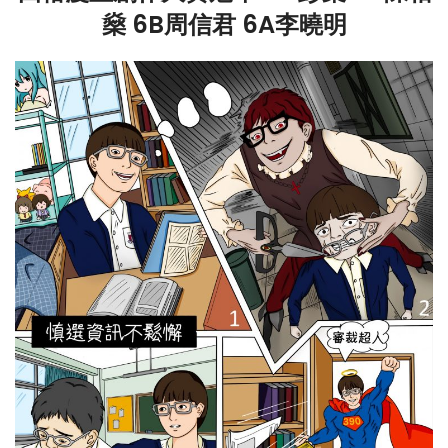
燊 6B周信君 6A李曉明