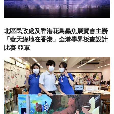
北區民政處及香港花鳥蟲魚展覽會主辦
「藍天綠地在香港」全港學界板畫設計
比賽 亞軍