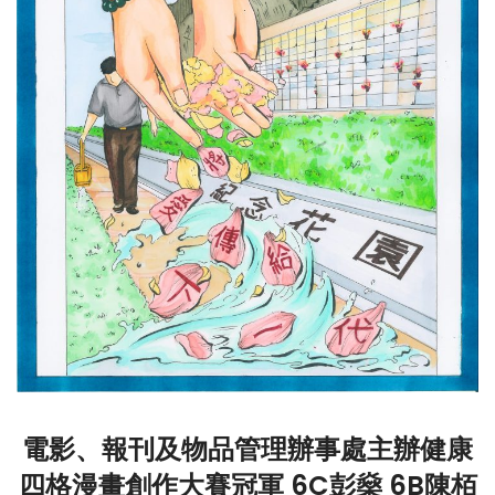
電影、報刊及物品管理辦事處主辦健康
四格漫畫創作大賽冠軍 6C彭燊 6B陳栢