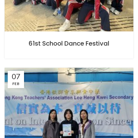
61st School Dance Festival
07
FEB