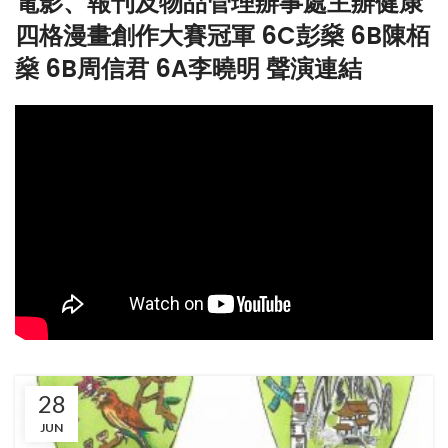
電影、報刊及物品管理辦事處主辦健康
四格漫畫創作大賽冠軍 6C彭燊 6B陳栢
燊 6B周信君 6A李曉明 聲演連結
28
JUN