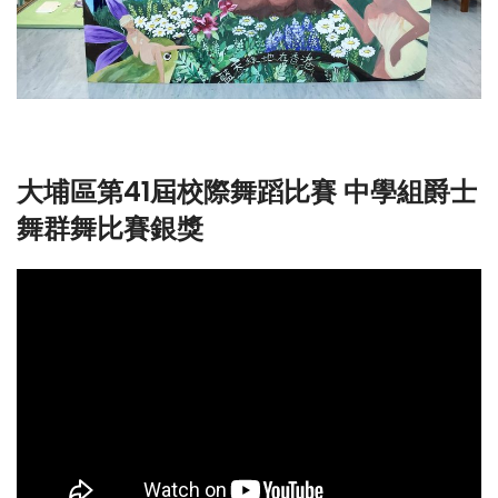
大埔區第41屆校際舞蹈比賽 中學組爵士
舞群舞比賽銀獎