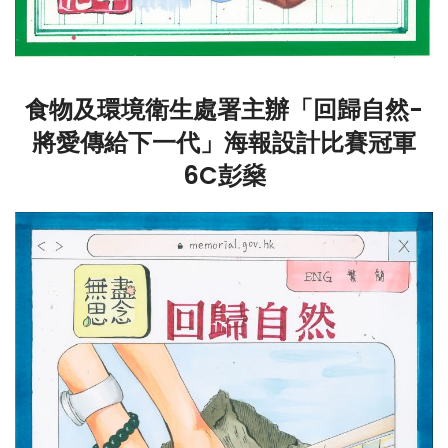
食物及環境衛生處署主辦「回歸自然-
將愛傳給下一代」海報設計比賽冠軍
6C彭燊