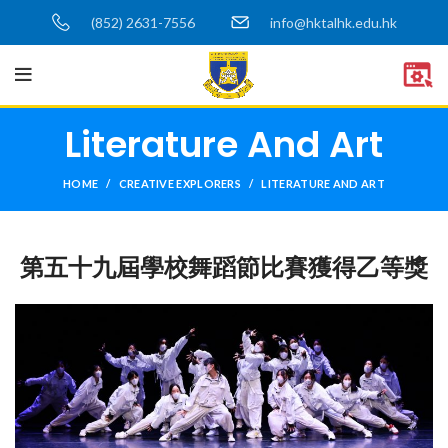
(852) 2631-7556
info@hktalhk.edu.hk
Literature And Art
HOME
CREATIVE EXPLORERS
LITERATURE AND ART
第五十九屆學校舞蹈節比賽獲得乙等獎