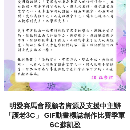
明愛賽馬會照顧者資源及支援中主辦
「護老3C」 GIF動畫標誌創作比賽季軍
6C蘇凱盈