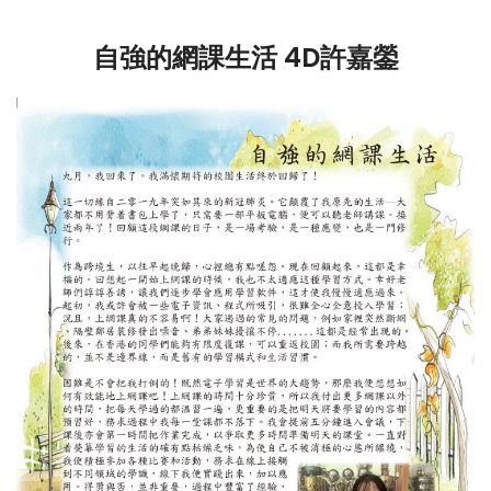
自強的網課生活 4D許嘉鎣