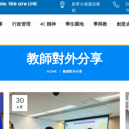
e. We are LHK
新界大埔運頭塘
2
邨
7
隊
行政管理
4C 精神
學生園地
學與教
創意
教師對外分享
HOME
教師對外分享
30
6 月