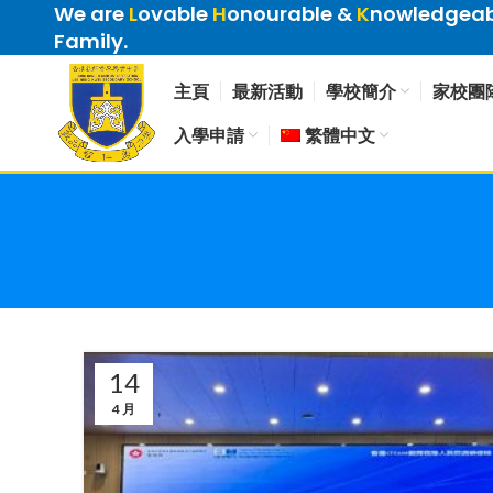
We are
L
ovable
H
onourable &
K
nowledgeabl
Family.
主頁
最新活動
學校簡介
家校團
入學申請
繁體中文
14
4 月