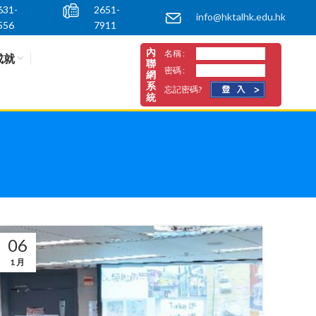
631-
2651-
info@hktalhk.edu.hk
556
7911
內
名稱 :
成就
聯
密碼 :
網
系
忘記密碼?
統
06
1 月