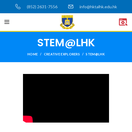
(852) 2631-7556
info@hktalhk.edu.hk
STEM@LHK
HOME
CREATIVE EXPLORERS
STEM@LHK