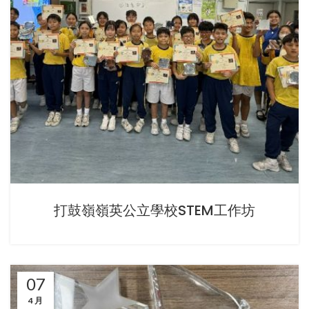
打鼓嶺嶺英公立學校STEM工作坊
07
4 月