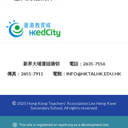
新界大埔運頭塘邨
電話：2631-7556
傳真：2651-7911
電郵：INFO@HKTALHK.EDU.HK
2025 Hong Kong Teachers' Association Lee Heng Kwei
Secondary School. All rights reserved.
This site is registered on
wpml.org
as a development site.