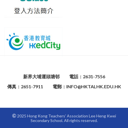
新界大埔運頭塘邨
電話：2631-7556
傳真：2651-7911
電郵：INFO@HKTALHK.EDU.HK
2025 Hong Kong Teachers' Association Lee Heng Kwei
Secondary School. All rights reserved.