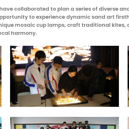
ve collaborated to plan a series of diverse and e
pportunity to experience dynamic sand art firsth
nique mosaic cup lamps, craft traditional kites, 
vocal harmony.