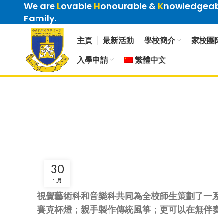
We are
L
ovable
H
onourable &
K
nowledgeabl
Family.
主頁
最新活動
學校簡介
家校團
入學申請
繁體中文
30
1 月
視覺藝術科和音樂科共同為全校師生策劃了一
賽克杯燈；親手製作傳統風箏；更可以在無伴