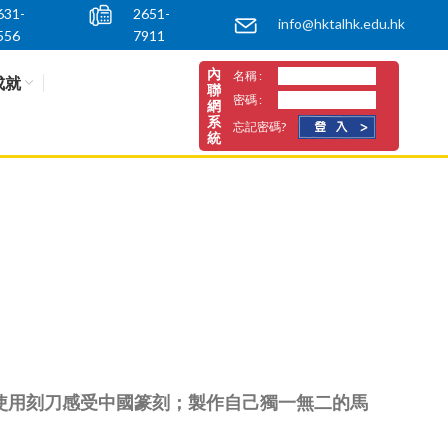
631-
2651-
info@hktalhk.edu.hk
556
7911
內
名稱 :
成就
聯
密碼 :
網
系
忘記密碼?
統
使用刻刀感受中國篆刻；製作自己獨一無二的馬