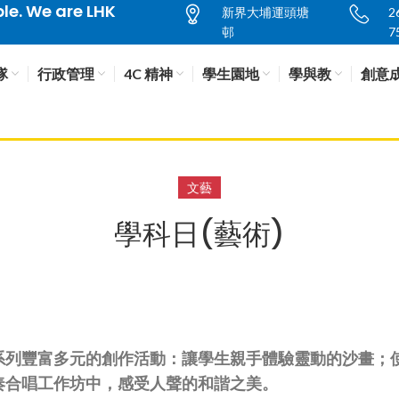
e. We are LHK
新界大埔運頭塘
2
邨
7
隊
行政管理
4C 精神
學生園地
學與教
創意
文藝
學科日(藝術)
系列豐富多元的創作活動：讓學生親手體驗靈動的沙畫；
奏合唱工作坊中，感受人聲的和諧之美。