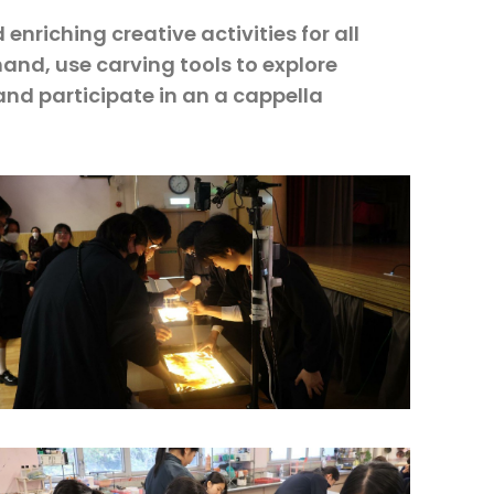
nriching creative activities for all
and, use carving tools to explore
and participate in an a cappella