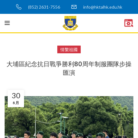
(852) 2631-7556
info@hktalhk.edu.hk
情繫祖國
大埔區紀念抗日戰爭勝利80周年制服團隊步操
匯演
30
8 月