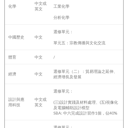
中文或
化學
工業化學
英文
分析化學
選修單元：
中國歷史
中文
單元五：宗教傳播與文化交流
體育
中文
/
選修單元（二）：貿易理論之延伸、
經濟
中文
經濟增長及發展
選修單元：
設計與應
中文或
(三)設計實踐及材料處理、(五)視像化
用科技
英文
及電腦輔助設計模型
SBA: 中六完成設計習作1個，佔40%
選修單元：