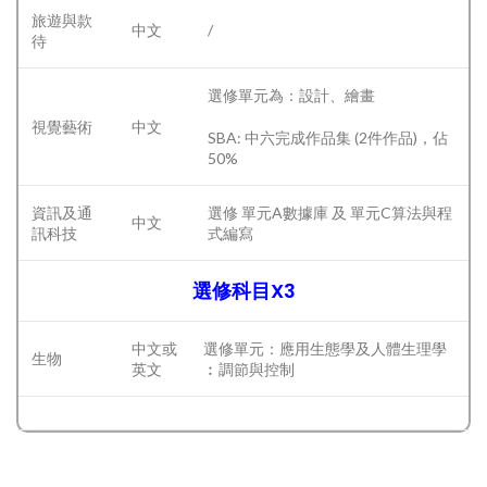
旅遊與款
中文
/
待
選修單元為：設計、繪畫
視覺藝術
中文
SBA: 中六完成作品集 (2件作品)，佔
50%
資訊及通
選修 單元A數據庫 及 單元C算法與程
中文
訊科技
式編寫
選修科目X3
中文或
選修單元：應用生態學及人體生理學
生物
英文
︰調節與控制